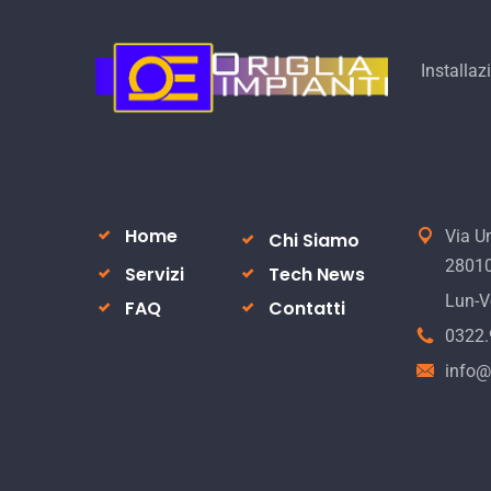
Installaz
Home
Via U
Chi Siamo
28010
Servizi
Tech News
Lun-Ve
FAQ
Contatti
0322
info@o