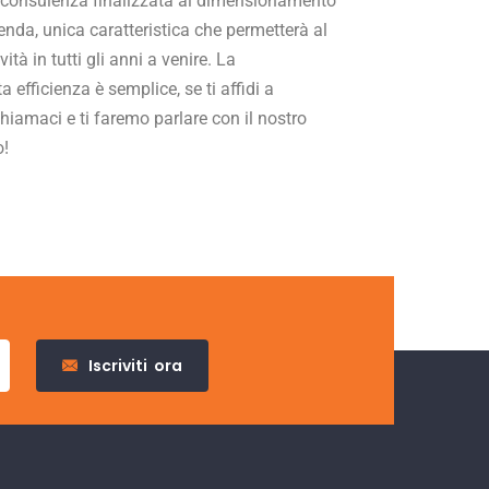
la consulenza finalizzata al dimensionamento
ienda, unica caratteristica che permetterà al
à in tutti gli anni a venire. La
efficienza è semplice, se ti affidi a
iamaci e ti faremo parlare con il nostro
o!
Iscriviti
ora