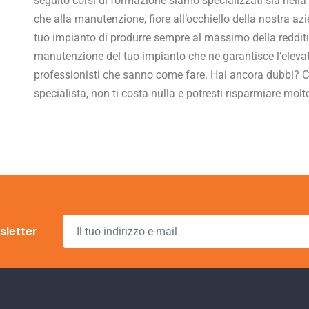
seguito corsi di formazione siamo specializzati sia nel
che alla manutenzione, fiore all’occhiello della nostra az
tuo impianto di produrre sempre al massimo della redditivit
manutenzione del tuo impianto che ne garantisce l’elevata 
professionisti che sanno come fare. Hai ancora dubbi? Ch
specialista, non ti costa nulla e potresti risparmiare molt
wsletter