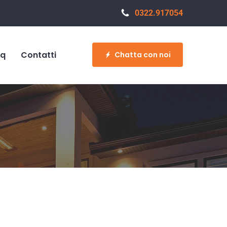
0322.917054
aq
Contatti
Chatta con noi