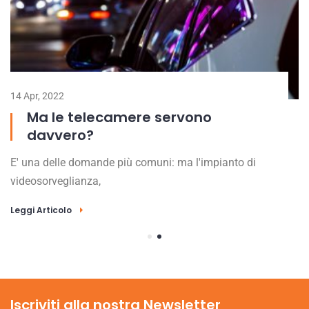
14 Apr, 2022
29
Ma le telecamere servono
davvero?
E' una delle domande più comuni: ma l'impianto di
L'
videosorveglianza,
de
Leggi Articolo
Le
Iscriviti alla nostra Newsletter