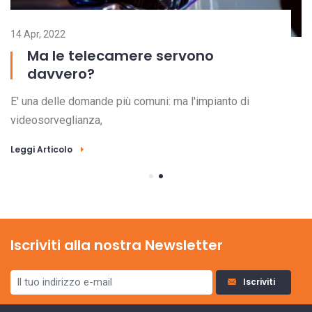
14 Apr, 2022
29
Ma le telecamere servono
davvero?
E' una delle domande più comuni: ma l'impianto di
L'
videosorveglianza,
de
Leggi Articolo
Le
Iscriviti alla nostra Newsletter
Iscriviti